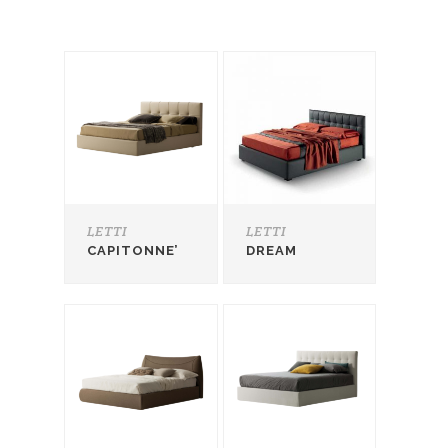
LETTI
LETTI
CAPITONNE’
DREAM