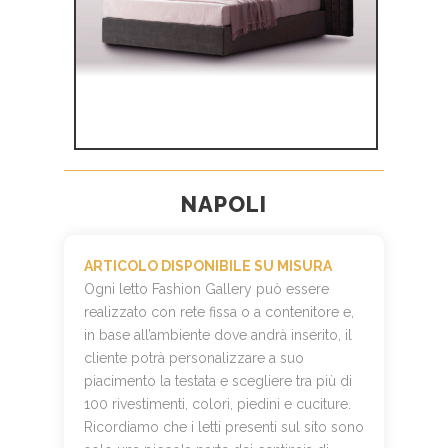
NAPOLI
ARTICOLO DISPONIBILE SU MISURA
Ogni letto Fashion Gallery può essere
realizzato con rete fissa o a contenitore e,
in base all’ambiente dove andrà inserito, il
cliente potrà personalizzare a suo
piacimento la testata e scegliere tra più di
100 rivestimenti, colori, piedini e cuciture.
Ricordiamo che i letti presenti sul sito sono