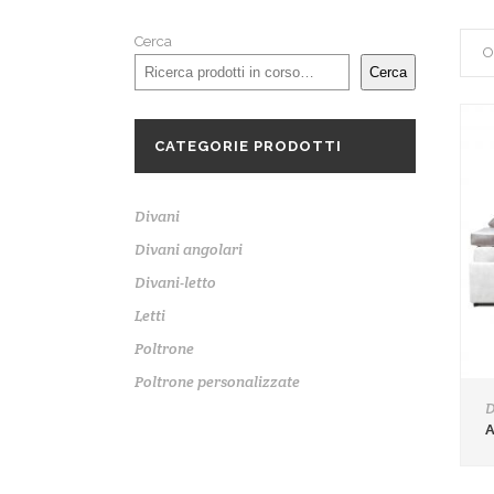
Cerca
O
Cerca
CATEGORIE PRODOTTI
Divani
Divani angolari
Divani-letto
Letti
Poltrone
Poltrone personalizzate