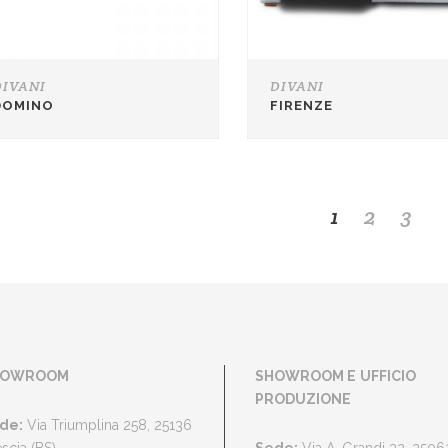
DIVANI
DIVANI
DOMINO
FIRENZE
1
2
3
HOWROOM
SHOWROOM E
UFFICIO
PRODUZIONE
de:
Via Triumplina 258, 25136