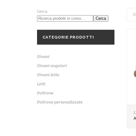
Cerca
O
Cerca
CATEGORIE PRODOTTI
Divani
Divani angolari
Divani-letto
Letti
Poltrone
Poltrone personalizzate